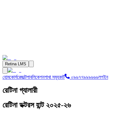
Retina LMS
হোম
কোর্স
রেজাল্ট
পাবলিকেশন
শাখা সমূহ
কার্ট
০৯৬৭৭৯৯৯৬৬৬
লগইন
রেটিনা গ্যালারী
রেটিনা ডক্টরস হান্ট ২০২৫-২৬
ডক্টর হান্ট ১