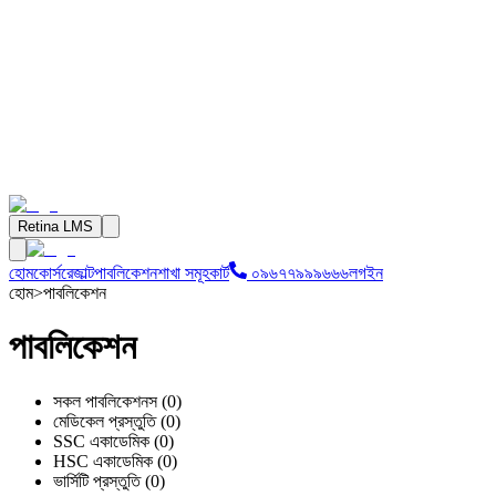
Retina LMS
হোম
কোর্স
রেজাল্ট
পাবলিকেশন
শাখা সমূহ
কার্ট
০৯৬৭৭৯৯৯৬৬৬
লগইন
হোম
>
পাবলিকেশন
পাবলিকেশন
সকল পাবলিকেশনস
(
0
)
মেডিকেল প্রস্তুতি
(
0
)
SSC একাডেমিক
(
0
)
HSC একাডেমিক
(
0
)
ভার্সিটি প্রস্তুতি
(
0
)